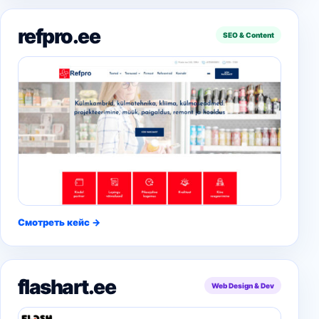
refpro.ee
SEO & Content
Смотреть кейс →
flashart.ee
Web Design & Dev