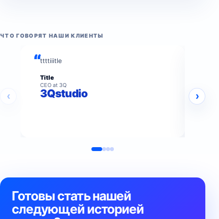
ЧТО ГОВОРЯТ НАШИ КЛИЕНТЫ
ttttiiitle
AI-а
от 3
Title
кажд
CEO at 3Q
раст
3Qstudio
‹
›
Cam
Head 
R
Готовы стать нашей
следующей историей