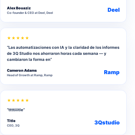
Alex Bouaziz
Deel
Co-founder & CEO at Deel, Deel
★★★★★
“Las automatizaciones con IA y la claridad de los informes
de 3Q Studio nos ahorraron horas cada semana — y
cambiaron la forma en”
Cameron Adams
Ramp
Head of Growth at Ramp, Ramp
★★★★★
“ttttiiitle”
Title
3Qstudio
CEO, 3Q