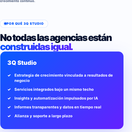
crecimiento continuo.
POR QUÉ 3Q STUDIO
No todas las agencias están
construidas igual.
3Q Studio
Estrategia de crecimiento vinculada a resultados de
negocio
Servicios integrados bajo un mismo techo
Insights y automatización impulsados por IA
Informes transparentes y datos en tiempo real
Alianza y soporte a largo plazo