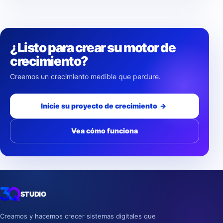
¿Listo para crear su motor de
crecimiento?
Creemos un crecimiento medible que perdure.
Inicie su proyecto de crecimiento
→
Vea cómo funciona
STUDIO
Creamos y hacemos crecer sistemas digitales que